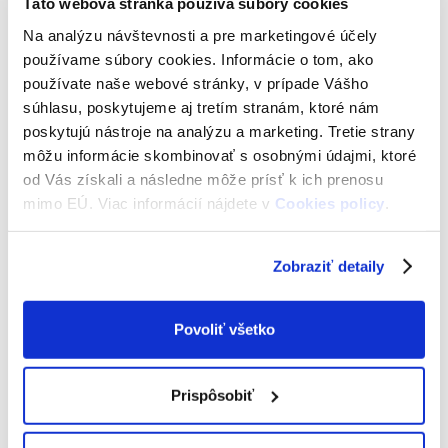
Táto webová stránka používa súbory cookies
Na analýzu návštevnosti a pre marketingové účely
používame súbory cookies. Informácie o tom, ako
používate naše webové stránky, v prípade Vášho
ITIC klasik
súhlasu, poskytujeme aj tretím stranám, ktoré nám
(+3,15 € doručenie kuriérom)
poskytujú nástroje na analýzu a marketing. Tretie strany
môžu informácie skombinovať s osobnými údajmi, ktoré
13,00
€
od Vás získali a následne môže prísť k ich prenosu
mimo EÚ. Viac informácií nájdete v
Cookies policy
.
Zobraziť detaily
Povoliť všetko
Prispôsobiť