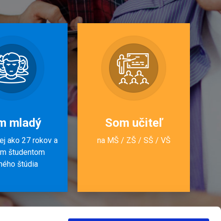
m mladý
Som učiteľ
j ako 27 rokov a
na MŠ / ZŠ / SŠ / VŠ
om študentom
ného štúdia