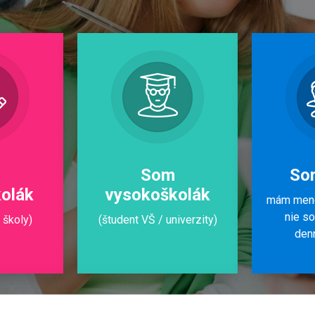
m
Som
So
kolák
vysokoškolák
mám mene
nie s
 školy)
(študent VŠ / univerzity)
den