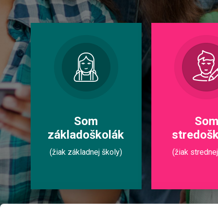
Som
So
základoškolák
stredoš
(žiak základnej školy)
(žiak strednej