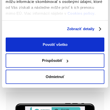
môžu informácie skombinovať s osobnými údajmi, ktoré
od Vás získali a následne môže prísť k ich prenosu
mimo EÚ. Viac informácií nájdete v
Cookies policy
.
Zobraziť detaily
Povoliť všetko
ISIC klasik (od 6 rokov) – nový nečipový
preukaz ZŠ
(+3,15 € doručenie kuriérom)
Prispôsobiť
13,00
€
Odmietnuť