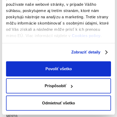
používate naše webové stránky, v prípade Vášho
súhlasu, poskytujeme aj tretím stranám, ktoré nám
PRIEZVISKO
poskytujú nástroje na analýzu a marketing. Tretie strany
môžu informácie skombinovať s osobnými údajmi, ktoré
od Vás získali a následne môže prísť k ich prenosu
mimo EÚ. Viac informácií nájdete v
Cookies policy
.
DÁTUM NARODENIA
Zobraziť detaily
Povoliť všetko
Adresa držiteľa preukazu
Prispôsobiť
ULICA A ČÍSLO DOMU
Odmietnuť všetko
MESTO