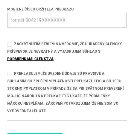
MOBILNÉ ČÍSLO DRŽITEĽA PREUKAZU
ZAŠKRTNUTÍM BERIEM NA VEDOMIE, ŽE UHRADENÝ ČLENSKÝ
PRÍSPEVOK JE NEVRATNÝ A VYJADRUJEM SÚHLAS S
PODMIENKAMI ČLENSTVA
PREHLASUJEM, ŽE UVEDENÉ ÚDAJE SÚ PRAVDIVÉ A
SÚHLASÍM SO ZRUŠENÍM PLATNOSTI PREUKAZU ITIC A SO 100%
STORNO POPLATKOM V PRÍPADE, ŽE SA PRI SPÄTNOM PREVERENÍ
MÔJHO NÁROKU NA PREUKAZ ITIC UKÁŽE, ŽE PODMIENKY
NÁROKU NESPĹŇAM. ZÁROVEŇ POTVRDZUJEM, ŽE NIE SOM VO
VÝPOVEDNEJ LEHOTE.