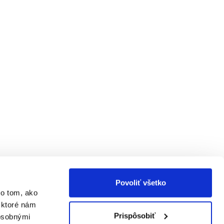
Povoliť všetko
 o tom, ako
 ktoré nám
Prispôsobiť
 osobnými