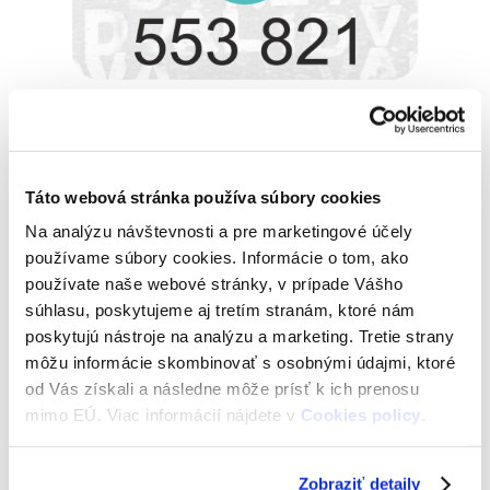
Domov
/
Som žiak
/ Známka ISIC/EURO26 09/2027 – obnova
platnosti čipového preukazu(+3,15 € doručenie kuriérom)
Táto webová stránka používa súbory cookies
Na analýzu návštevnosti a pre marketingové účely
Známka ISIC/EURO26 09/2027 –
používame súbory cookies. Informácie o tom, ako
obnova platnosti čipového
používate naše webové stránky, v prípade Vášho
súhlasu, poskytujeme aj tretím stranám, ktoré nám
preukazu
poskytujú nástroje na analýzu a marketing. Tretie strany
môžu informácie skombinovať s osobnými údajmi, ktoré
(+3,15 € doručenie kuriérom)
od Vás získali a následne môže prísť k ich prenosu
13,00
€
mimo EÚ. Viac informácií nájdete v
Cookies policy
.
(bez DPH: 13,00€)
Známku je možné zakúpiť len na
čipový
Preukaz žiaka
Zobraziť detaily