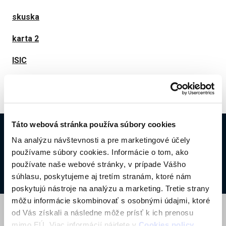
skuska
karta 2
ISIC
Táto webová stránka používa súbory cookies
Copyright © 2017 Združenie CKM SYTS Všetky práva
Na analýzu návštevnosti a pre marketingové účely
vyhradené.
používame súbory cookies. Informácie o tom, ako
Created by okto.
Cookies Policy
používate naše webové stránky, v prípade Vášho
súhlasu, poskytujeme aj tretím stranám, ktoré nám
poskytujú nástroje na analýzu a marketing. Tretie strany
môžu informácie skombinovať s osobnými údajmi, ktoré
od Vás získali a následne môže prísť k ich prenosu
mimo EÚ. Viac informácií nájdete v
Cookies policy
.